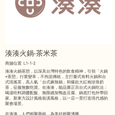
湊湊火鍋‧茶米茶
商舖位置: L1-1-2
湊湊火鍋茶憩，以深具台灣特色的飲食精神，引領「火鍋
+茶憩」行業變革，不拘泥傳統，主打臺式有料火鍋和台
式現搖茶，高人氣「台式麻辣鍋」和爆款大紅袍珍珠奶
茶，征服無數吃貨。在湊湊，能品嘗正宗台式火鍋吃法：
喝湯吃料調醬配飯、無限續加鴨血豆腐、鍋底打包外帶回
家。新東方設計風格裝潢風格，以一店一景打造現代感的
聚會場景。
在湊湊，人們相聚舉杯，為美好相聚沸騰。